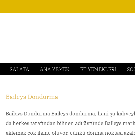
SALATA
ANA YEMEK
ET YEMEKLERİ
SO
Baileys Dondurma
Baileys Dondurma Baileys dondurma, hani şu kahveyle i
da herkes tarafından bilinen adı üstünde Baileys mar
eklemek çok ilginç oluyor, çünkü donma noktası azal