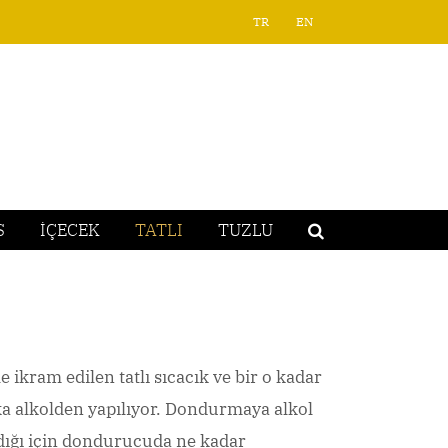
TR
EN
S
İÇECEK
TATLI
TUZLU
kram edilen tatlı sıcacık ve bir o kadar
ka alkolden yapılıyor. Dondurmaya alkol
dığı için dondurucuda ne kadar