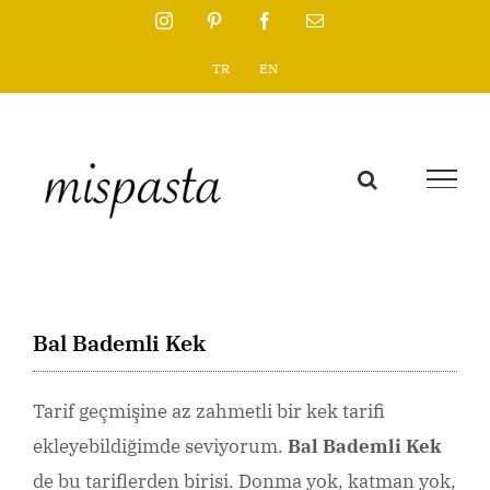
Skip
Instagram
Pinterest
Facebook
Email
to
TR
EN
content
Bal Bademli Kek
Tarif geçmişine az zahmetli bir kek tarifi
ekleyebildiğimde seviyorum.
Bal Bademli Kek
de bu tariflerden birisi. Donma yok, katman yok,