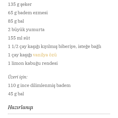
135 g şeker
65 g badem ezmesi
85 g bal
2 büyük yumurta
155 ml süt
1 1/2 çay kaşığı kıyılmış biberiye, isteğe bağlı
1 çay kaşığı
vanilya özü
1 limon kabuğu rendesi
Üzeri için:
110 g ince dilimlenmiş badem
45 g bal
Hazırlanışı