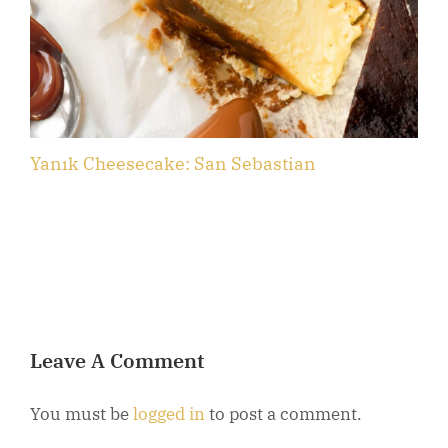
Yanık Cheesecake: San Sebastian
B
Leave A Comment
You must be
logged in
to post a comment.