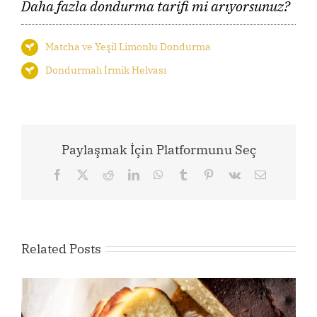
Daha fazla dondurma tarifi mi arıyorsunuz?
Matcha ve Yeşil Limonlu Dondurma
Dondurmalı İrmik Helvası
Paylaşmak İçin Platformunu Seç
Facebook
X
Reddit
LinkedIn
WhatsApp
Tumblr
Pinterest
Vk
Email
Related Posts