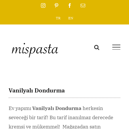
Skip
Instagram
Pinterest
Facebook
Email
to
TR
EN
content
Vanilyalı Dondurma
Ev yapımı
Vanilyalı Dondurma
herkesin
seveceği bir tarif! Bu tarif inanılmaz derecede
kremsi ve mükemmel! Mağazadan satın