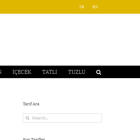
TR
EN
S
İÇECEK
TATLI
TUZLU
Tarif Ara
Search
for:
Son Tarifler