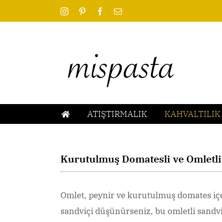
Skip
Instagram
Pinterest
Facebook
Email
to
content
ATIŞTIRMALIK
KAHVALTILIK
Kurutulmuş Domatesli ve Omletli
Omlet, peynir ve kurutulmuş domates içe
sandviçi düşünürseniz, bu omletli sandvi