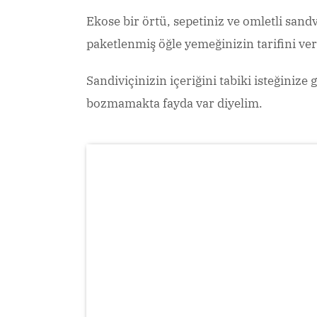
Ekose bir örtü, sepetiniz ve omletli san
paketlenmiş öğle yemeğinizin tarifini ver
Sandiviçinizin içeriğini tabiki isteğiniz
bozmamakta fayda var diyelim.