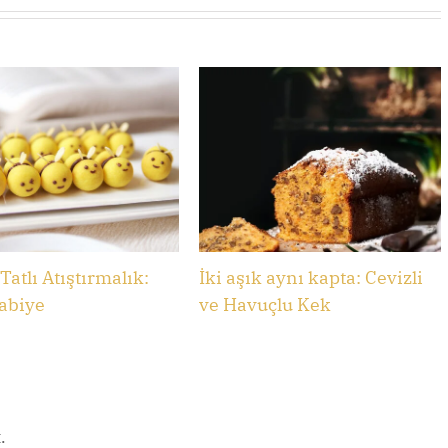
Tatlı Atıştırmalık:
İki aşık aynı kapta: Cevizli
abiye
ve Havuçlu Kek
.