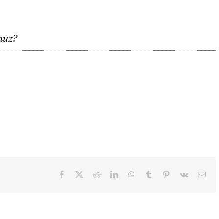
unuz?
Facebook
X
Reddit
LinkedIn
WhatsApp
Tumblr
Pinterest
Vk
Ema