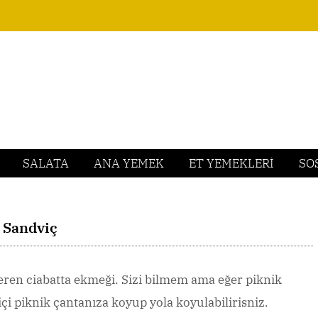
SALATA
ANA YEMEK
ET YEMEKLERİ
SO
 Sandviç
ren ciabatta ekmeği. Sizi bilmem ama eğer piknik
çi piknik çantanıza koyup yola koyulabilirisniz.