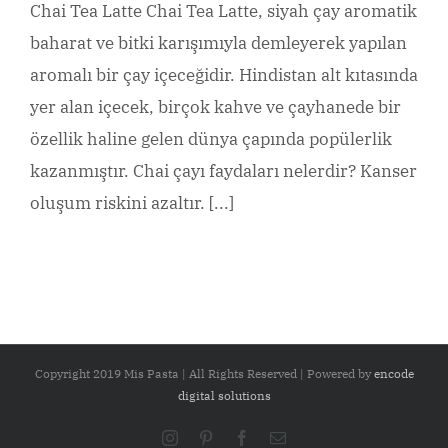
Chai Tea Latte Chai Tea Latte, siyah çay aromatik
baharat ve bitki karışımıyla demleyerek yapılan
aromalı bir çay içeceğidir. Hindistan alt kıtasında
yer alan içecek, birçok kahve ve çayhanede bir
özellik haline gelen dünya çapında popülerlik
kazanmıştır. Chai çayı faydaları nelerdir? Kanser
oluşum riskini azaltır. [...]
Copyright 2019 Mis Pasta | All Rights Reserved | Powered by
encode
digital solutions
Instagram
Pinterest
Facebook
Email