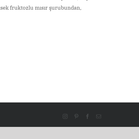
ksek fruktozlu mısır şurubundan,
Instagram
Pinterest
Facebook
Email