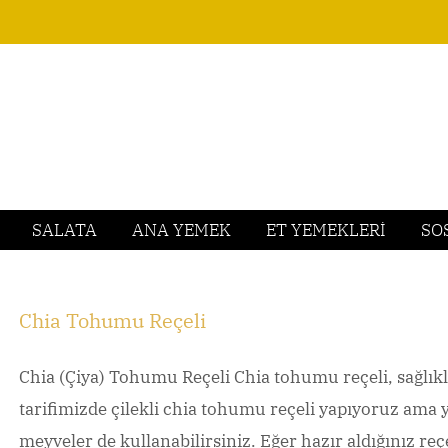
SALATA
ANA YEMEK
ET YEMEKLERİ
SO
Chia Tohumu Reçeli
Chia (Çiya) Tohumu Reçeli Chia tohumu reçeli, sağlıklı
tarifimizde çilekli chia tohumu reçeli yapıyoruz ama 
meyveler de kullanabilirsiniz. Eğer hazır aldığınız re