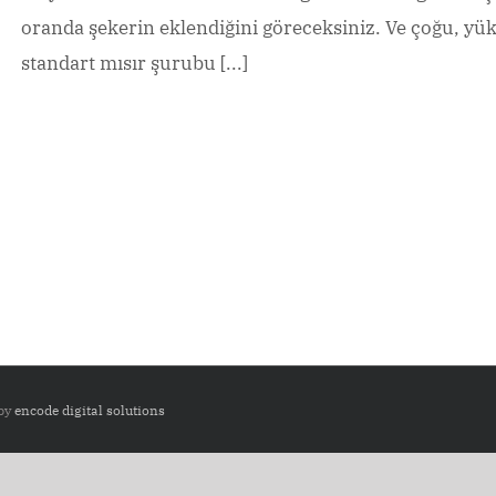
oranda şekerin eklendiğini göreceksiniz. Ve çoğu, yü
standart mısır şurubu [...]
 by
encode digital solutions