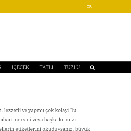
TR
S
İÇECEK
TATLI
TUZLU
, lezzetli ve yapımı çok kolay! Bu
yaban mersini veya başka kırmızı
çellerin etiketlerini okuduysanız, büyük