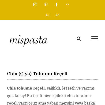
Skip
Instagram
Pinterest
Facebook
Email
to
TR
EN
content
Chia (Çiya) Tohumu Reçeli
Chia tohumu reçeli
, sağlıklı, lezzetli ve yapımı
çok kolay! Bu tarifimizde çilekli chia tohumu
reçeli yapıyoruz ama yaban mersini veya başka