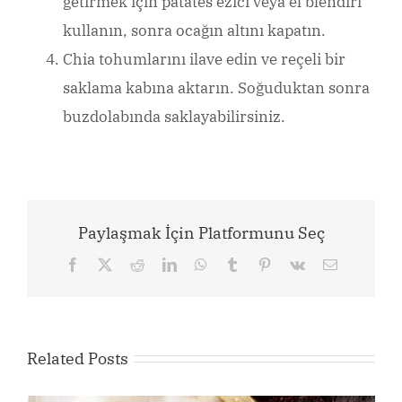
getirmek için patates ezici veya el blendırı
kullanın, sonra ocağın altını kapatın.
Chia tohumlarını ilave edin ve reçeli bir
saklama kabına aktarın.
Soğuduktan sonra
buzdolabında saklayabilirsiniz.
Paylaşmak İçin Platformunu Seç
Facebook
X
Reddit
LinkedIn
WhatsApp
Tumblr
Pinterest
Vk
Email
Related Posts