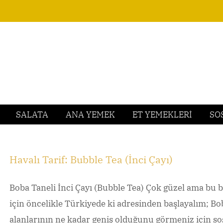
SALATA
ANA YEMEK
ET YEMEKLERİ
SO
Havalı Tarif: Bubble Tea (İnci Çayı)
Boba Taneli İnci Çayı (Bubble Tea) Çok güzel ama bu 
için öncelikle Türkiyede ki adresinden başlayalım; Bob
alanlarının ne kadar geniş olduğunu görmeniz için sos