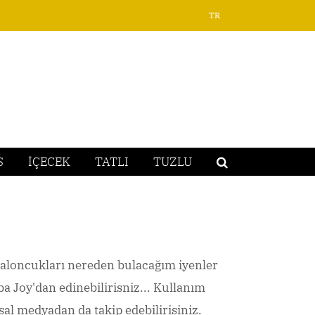
TR
S
İÇECEK
TATLI
TUZLU
baloncukları nereden bulacağım iyenler
a Joy'dan edinebilirisniz... Kullanım
al medyadan da takip edebilirisiniz.