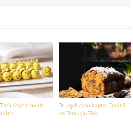
Tatlı Atıştırmalık:
İki aşık aynı kapta: Cevizli
abiye
ve Havuçlu Kek