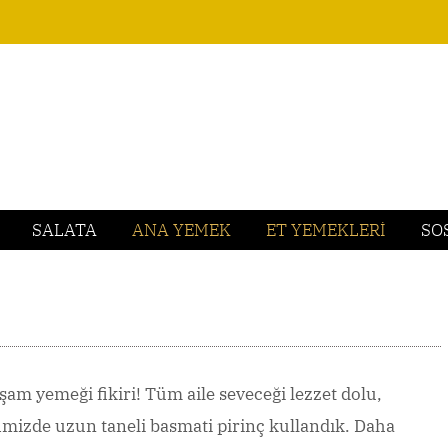
SALATA
ANA YEMEK
ET YEMEKLERİ
SO
 akşam yemeği fikiri! Tüm aile seveceği lezzet dolu,
ifimizde uzun taneli basmati pirinç kullandık. Daha