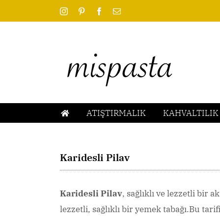
Skip
Instagram
Pinterest
Facebook
Email
to
content
ATIŞTIRMALIK
KAHVALTILIK
Karidesli Pilav
Karidesli Pilav
, sağlıklı ve lezzetli bir
lezzetli, sağlıklı bir yemek tabağı.Bu tar