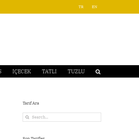
TR
EN
S
İÇECEK
TATLI
TUZLU
Tarif Ara
Search
for:
Son Tarifler