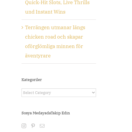
Quick‑Hit Slots, Live Thrills
und Instant Wins
Terrängen utmanar längs
chicken road och skapar
oförglömliga minnen för
äventyrare
Kategoriler
Kategoriler
Sosya MedayadaTakip Edin