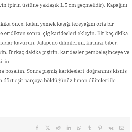
n (pirin üstüne yaklaşık 1,5 cm geçmelidir). Kapağını
kika önce, kalan yemek kaşığı tereyağını orta bir
e eridikten sonra, çiğ karidesleri ekleyin. Bir kaç dkika
 kadar kavurun. Jalapeno dilimlerini, kırmızı biber,
yin. Birkaç dakika pişirin, karidesler pembeleşinceye ve
irin.
na boşaltın. Sonra pişmiş karidesleri doğranmış kişniş
in dört eşit parçaya böldüğünüz limon dilimleri ile
Facebook
X
Reddit
LinkedIn
WhatsApp
Tumblr
Pinterest
Vk
Ema