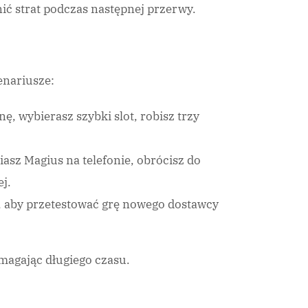
nić strat podczas następnej przerwy.
enariusze:
, wybierasz szybki slot, robisz trzy
sz Magius na telefonie, obrócisz do
ej.
, aby przetestować grę nowego dostawcy
magając długiego czasu.