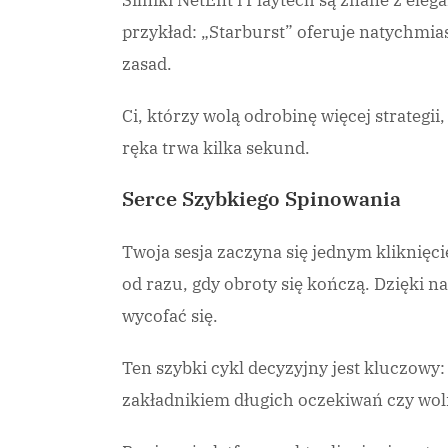
Silniki NetEnt i Playtech są znane z ele
przykład: „Starburst” oferuje natychmi
zasad.
Ci, którzy wolą odrobinę więcej strategii
ręka trwa kilka sekund.
Serce Szybkiego Spinowania
Twoja sesja zaczyna się jednym kliknięci
od razu, gdy obroty się kończą. Dzięki 
wycofać się.
Ten szybki cykl decyzyjny jest kluczowy
zakładnikiem długich oczekiwań czy wol