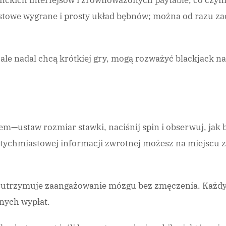
ganckich interfejsów i zrównoważonych paytable, co czyni 
astowe wygrane i prosty układ bębnów; można od razu z
, ale nadal chcą krótkiej gry, mogą rozważyć blackjack na
em—ustaw rozmiar stawki, naciśnij spin i obserwuj, jak 
natychmiastowej informacji zwrotnej możesz na miejscu 
: utrzymuje zaangażowanie mózgu bez zmęczenia. Każdy 
nych wypłat.