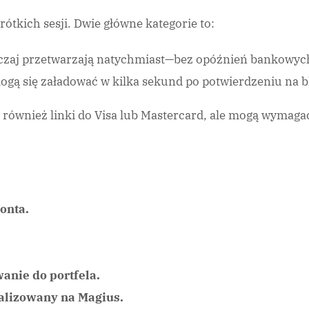
ótkich sesji. Dwie główne kategorie to:
wyczaj przetwarzają natychmiast—bez opóźnień bankowyc
mogą się załadować w kilka sekund po potwierdzeniu na b
są również linki do Visa lub Mastercard, ale mogą wymag
onta.
anie do portfela.
ualizowany na Magius.