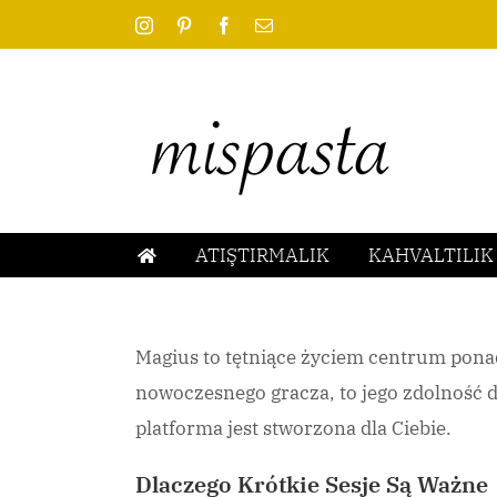
Skip
Instagram
Pinterest
Facebook
Email
to
content
ATIŞTIRMALIK
KAHVALTILIK
Magius to tętniące życiem centrum ponad 
nowoczesnego gracza, to jego zdolność do
platforma jest stworzona dla Ciebie.
Dlaczego Krótkie Sesje Są Ważne