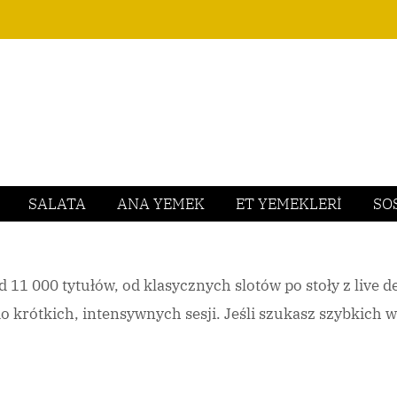
SALATA
ANA YEMEK
ET YEMEKLERİ
SO
11 000 tytułów, od klasycznych slotów po stoły z live d
 krótkich, intensywnych sesji. Jeśli szukasz szybkich w