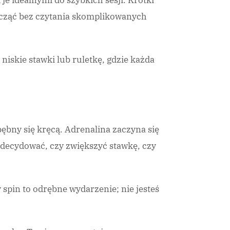
je idealnymi do szybkich sesji. Krótki
acząć bez czytania skomplikowanych
 niskie stawki lub ruletkę, gdzie każda
bębny się kręcą. Adrenalina zaczyna się
zdecydować, czy zwiększyć stawkę, czy
spin to odrębne wydarzenie; nie jesteś