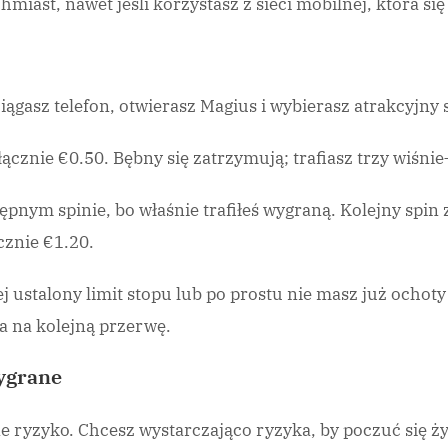
hmiast, nawet jeśli korzystasz z sieci mobilnej, która s
iągasz telefon, otwierasz Magius i wybierasz atrakcyjny s
—łącznie €0.50. Bębny się zatrzymują; trafiasz trzy wiśn
pnym spinie, bo właśnie trafiłeś wygraną. Kolejny spin 
znie €1.20.
ej ustalony limit stopu lub po prostu nie masz już ochot
a na kolejną przerwę.
ygrane
e ryzyko. Chcesz wystarczająco ryzyka, by poczuć się ży