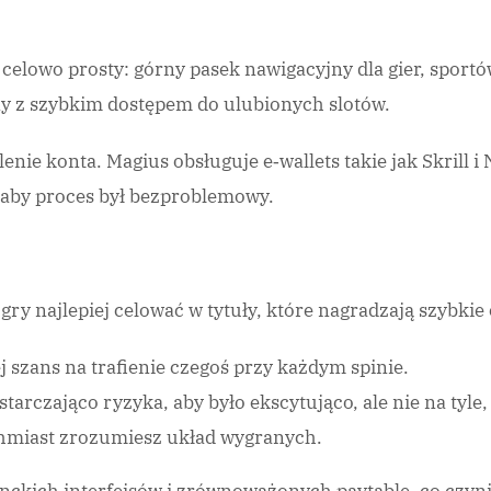
celowo prosty: górny pasek nawigacyjny dla gier, sportó
ny z szybkim dostępem do ulubionych slotów.
e konta. Magius obsługuje e‑wallets takie jak Skrill i N
, aby proces był bezproblemowy.
 gry najlepiej celować w tytuły, które nagradzają szybkie
 szans na trafienie czegoś przy każdym spinie.
rczająco ryzyka, aby było ekscytująco, ale nie na tyle, 
chmiast zrozumiesz układ wygranych.