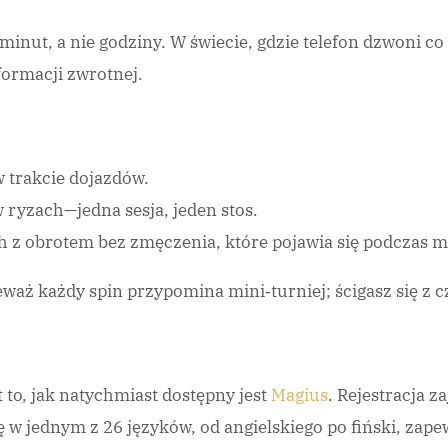
 minut, a nie godziny. W świecie, gdzie telefon dzwoni co
formacji zwrotnej.
 trakcie dojazdów.
ryzach—jedna sesja, jeden stos.
 z obrotem bez zmęczenia, które pojawia się podczas ma
eważ każdy spin przypomina mini‑turniej; ścigasz się z 
t to, jak natychmiast dostępny jest
Magius
. Rejestracja z
Cię w jednym z 26 języków, od angielskiego po fiński, zape