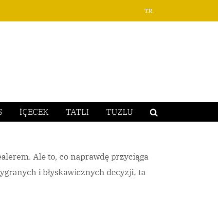
TR
S
İÇECEK
TATLI
TUZLU
ealerem. Ale to, co naprawdę przyciąga
ygranych i błyskawicznych decyzji, ta