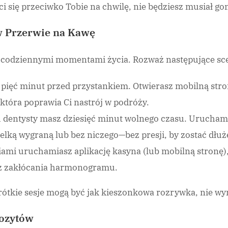
ci się przeciwko Tobie na chwilę, nie będziesz musiał go
 w Przerwie na Kawę
 z codziennymi momentami życia. Rozważ następujące sc
 pięć minut przed przystankiem. Otwierasz mobilną stronę
która poprawia Ci nastrój w podróży.
 dentysty masz dziesięć minut wolnego czasu. Uruchamia
ielką wygraną lub bez niczego—bez presji, by zostać dłuż
ami uruchamiasz aplikację kasyna (lub mobilną stronę)
z zakłócania harmonogramu.
rótkie sesje mogą być jak kieszonkowa rozrywka, nie wy
pozytów