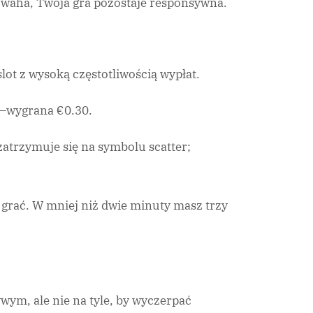
ię waha, Twoja gra pozostaje responsywna.
lot z wysoką częstotliwością wypłat.
ie—wygrana €0.30.
zatrzymuje się na symbolu scatter;
y grać. W mniej niż dwie minuty masz trzy
wym, ale nie na tyle, by wyczerpać