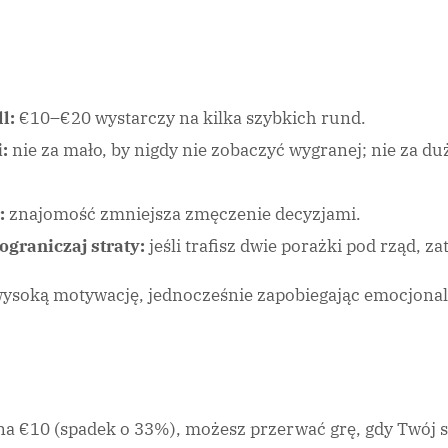
l:
€10–€20 wystarczy na kilka szybkich rund.
:
nie za mało, by nigdy nie zobaczyć wygranej; nie za duż
:
znajomość zmniejsza zmęczenie decyzjami.
graniczaj straty:
jeśli trafisz dwie porażki pod rząd, z
ysoką motywację, jednocześnie zapobiegając emocjon
ss na €10 (spadek o 33%), możesz przerwać grę, gdy Twój s