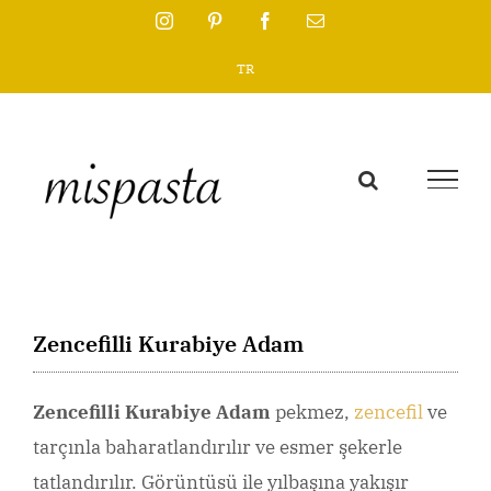
Skip
Instagram
Pinterest
Facebook
Email
to
TR
content
Zencefilli Kurabiye Adam
Zencefilli Kurabiye Adam
pekmez,
zencefil
ve
tarçınla baharatlandırılır ve esmer şekerle
tatlandırılır. Görüntüsü ile yılbaşına yakışır