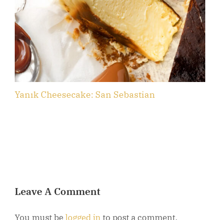
Yanık Cheesecake: San Sebastian
B
Leave A Comment
You must be
logged in
to post a comment.