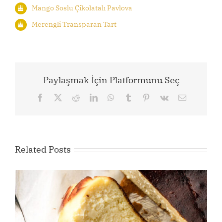
Mango Soslu Çikolatalı Pavlova
Merengli Transparan Tart
Paylaşmak İçin Platformunu Seç
Facebook
X
Reddit
LinkedIn
WhatsApp
Tumblr
Pinterest
Vk
Email
Related Posts