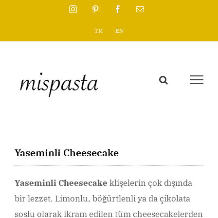
Skip
Instagram
Pinterest
Facebook
Email
to
TR
EN
content
Yaseminli Cheesecake
Yaseminli Cheesecake
klişelerin çok dışında
bir lezzet. Limonlu, böğürtlenli ya da çikolata
soslu olarak ikram edilen tüm cheesecakelerden