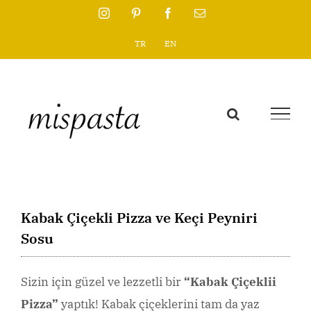
Skip
Instagram
Pinterest
Facebook
Email
to
TR
EN
content
Kabak Çiçekli Pizza ve Keçi Peyniri
Sosu
Sizin için güzel ve lezzetli bir
“Kabak Çiçeklii
Pizza”
yaptık! Kabak çiçeklerini tam da yaz