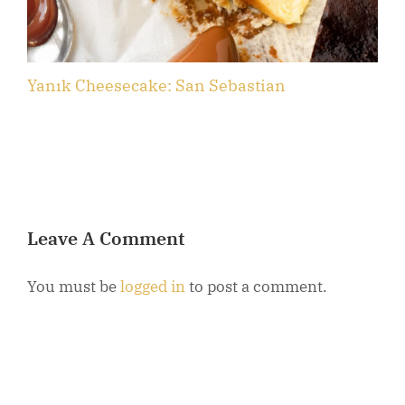
Yanık Cheesecake: San Sebastian
B
Leave A Comment
You must be
logged in
to post a comment.