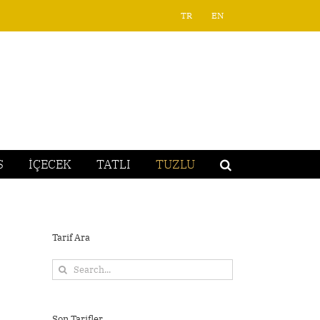
TR
EN
S
İÇECEK
TATLI
TUZLU
Tarif Ara
Search
for:
Son Tarifler