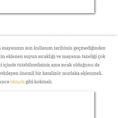
çin mayanızın son kullanım tarihinin geçmediğinden
çin eklenen suyun sıcaklığı ve mayanın tazeliği çok
i içinde tutabilmelisiniz ama sıcak olduğunu da
i etkileyen önemli bir katalizör mutlaka eklenmeli.
lunca
ekmek
gibi kokmalı.