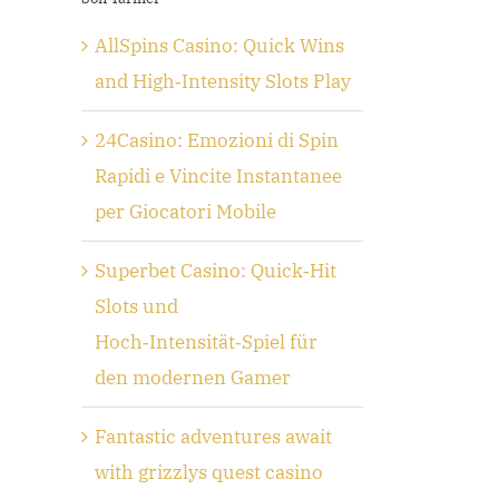
AllSpins Casino: Quick Wins
and High‑Intensity Slots Play
24Casino: Emozioni di Spin
Rapidi e Vincite Instantanee
per Giocatori Mobile
Superbet Casino: Quick‑Hit
Slots und
Hoch‑Intensität‑Spiel für
den modernen Gamer
Fantastic adventures await
with grizzlys quest casino