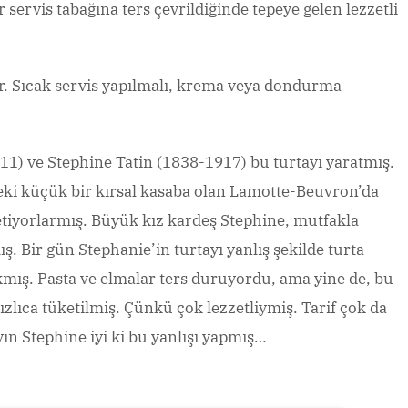
 servis tabağına ters çevrildiğinde tepeye gelen lezzetli
var. Sıcak servis yapılmalı, krema veya dondurma
911) ve Stephine Tatin (1838-1917) bu turtayı yaratmış.
deki küçük bir kırsal kasaba olan Lamotte-Beuvron’da
şletiyorlarmış. Büyük kız kardeş Stephine, mutfakla
. Bir gün Stephanie’in turtayı yanlış şekilde turta
çıkmış. Pasta ve elmalar ters duruyordu, ama yine de, bu
zlıca tüketilmiş. Çünkü çok lezzetliymiş. Tarif çok da
n Stephine iyi ki bu yanlışı yapmış…