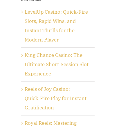
LevelUp Casino: Quick‑Fire
Slots, Rapid Wins, and
Instant Thrills for the
Modern Player
King Chance Casino: The
Ultimate Short‑Session Slot
Experience
Reels of Joy Casino:
Quick‑Fire Play for Instant
Gratification
Royal Reels: Mastering