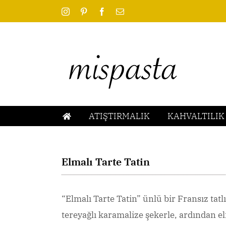
Skip
Instagram
Pinterest
Facebook
Email
to
content
ATIŞTIRMALIK
KAHVALTILIK
Elmalı Tarte Tatin
“Elmalı Tarte Tatin” ünlü bir Fransız tatl
tereyağlı karamalize şekerle, ardından el