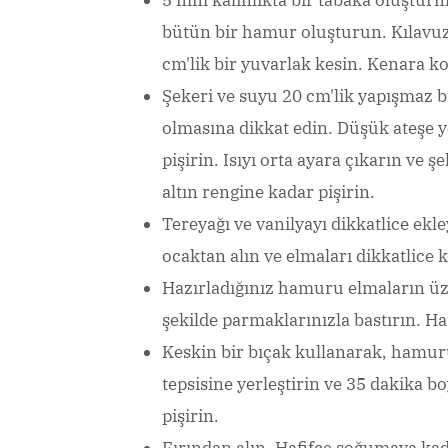
5 mm kalınlıkta bir tabaka oluşturm
bütün bir hamur oluşturun. Kılavuz 
cm'lik bir yuvarlak kesin. Kenara k
Şekeri ve suyu 20 cm'lik yapışmaz bir
olmasına dikkat edin. Düşük ateşe ye
pişirin. Isıyı orta ayara çıkarın ve 
altın rengine kadar pişirin.
Tereyağı ve vanilyayı dikkatlice ekle
ocaktan alın ve elmaları dikkatlice k
Hazırladığınız hamuru elmaların üze
şekilde parmaklarınızla bastırın. 
Keskin bir bıçak kullanarak, hamuru
tepsisine yerleştirin ve 35 dakika
pişirin.