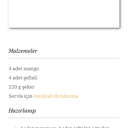
Malzemeler
4 adet mango
4 adet şeftali
220 g şeker
Servis için
vanilyalı dondurma
Hazırlanışı