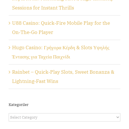
Sessions for Instant Thrills
U88 Casino: Quick‑Fire Mobile Play for the
On‑The‑Go Player
Hugo Casino: Γρήγορα Κέρδη & Slots Υψηλής
Έντασης για Ταχεία Παιχνίδι
Rainbet – Quick‑Play Slots, Sweet Bonanza &
Lightning‑Fast Wins
Kategoriler
Kategoriler