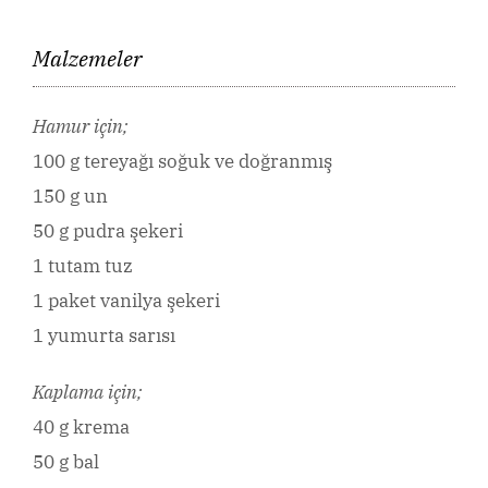
Malzemeler
Hamur için;
100 g tereyağı soğuk ve doğranmış
150 g un
50 g pudra şekeri
1 tutam tuz
1 paket vanilya şekeri
1 yumurta sarısı
Kaplama için;
40 g krema
50 g bal