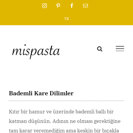
Skip
Instagram
Pinterest
Facebook
Email
to
TR
content
Bademli Kare Dilimler
Kıtır bir hamur ve üzerinde bademli ballı bir
katman düşünün. Adının ne olması gerektiğine
tam karar veremediğim ama keskin bir bıçakla