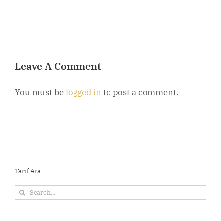
B
Leave A Comment
You must be
logged in
to post a comment.
Tarif Ara
Search
for: