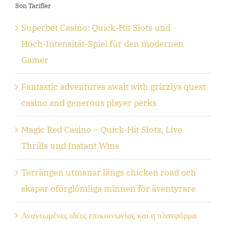
Son Tarifler
Superbet Casino: Quick‑Hit Slots und
Hoch‑Intensität‑Spiel für den modernen
Gamer
Fantastic adventures await with grizzlys quest
casino and generous player perks
Magic Red Casino – Quick‑Hit Slots, Live
Thrills und Instant Wins
Terrängen utmanar längs chicken road och
skapar oförglömliga minnen för äventyrare
Ανανεωμένες ιδέες επικοινωνίας και η πλατφόρμα