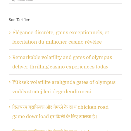
for:
Son Tarifler
Élégance discrète, gains exceptionnels, et
lexcitation du millioner casino révélée
Remarkable volatility and gates of olympus
deliver thrilling casino experiences today
Yüksek volatilite aralığında gates of olympus
vodds stratejileri değerlendirmesi
दिलचस्प ग्राफिक्स और गेमप्ले के साथ chicken road
game download हर किसी के लिए उपलब्ध है।