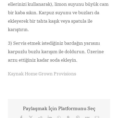
ellerinizi kullanarak), limon suyunu büyük cam
bir kaba sıkın. Karpuz suyunu ve buzları da
ekleyerek bir tahta kaşık veya spatula ile
karıştırın.
3) Servis etmek istediğiniz bardağın yarısını
karpuzlu buzlu karışım ile doldurun. Üzerine
arzu ettiğiniz kadar soda ekleyin.
Kaynak
Home Grown Provisions
Paylaşmak İçin Platformunu Seç
Facebook
X
Reddit
LinkedIn
WhatsApp
Tumblr
Pinterest
Vk
Email