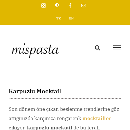
Skip
Instagram
Pinterest
Facebook
Email
to
TR
EN
content
Karpuzlu Mocktail
Son dönem öne çıkan beslenme trendlerine göz
attığınızda karşınıza rengarenk
mocktailler
çıkıyor,
karpuzlu mocktail
de bu ferah