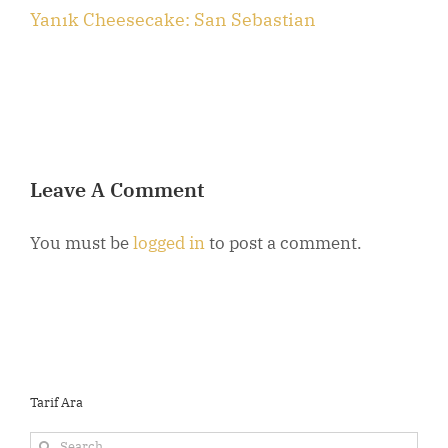
Yanık Cheesecake: San Sebastian
B
Leave A Comment
You must be
logged in
to post a comment.
Tarif Ara
Search