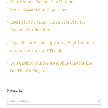
King Chance Casino: The Ultimate
Short‑Session Slot Experience
Reels of Joy Casino: Quick‑Fire Play for
Instant Gratification
Royal Reels: Mastering Short, High‑Intensity
Sessions for Instant Thrills
U88 Casino: Quick‑Fire Mobile Play for the
On‑The‑Go Player
Kategoriler
Kategoriler