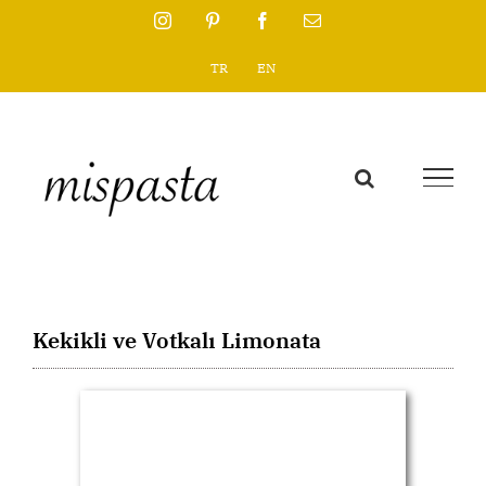
Skip
Instagram
Pinterest
Facebook
Email
to
TR
EN
content
Kekikli ve Votkalı Limonata