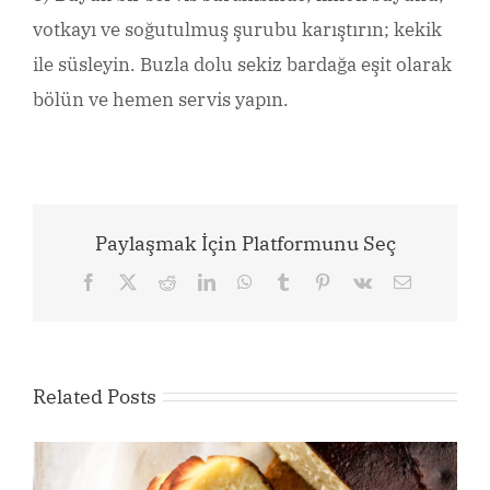
votkayı ve soğutulmuş şurubu karıştırın; kekik
ile süsleyin. Buzla dolu sekiz bardağa eşit olarak
bölün ve hemen servis yapın.
Paylaşmak İçin Platformunu Seç
Facebook
X
Reddit
LinkedIn
WhatsApp
Tumblr
Pinterest
Vk
Email
Related Posts