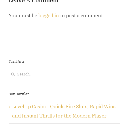
Leave A Comment
You must be
logged in
to post a comment.
Tarif Ara
Search
for:
Son Tarifler
LevelUp Casino: Quick‑Fire Slots, Rapid Wins,
and Instant Thrills for the Modern Player