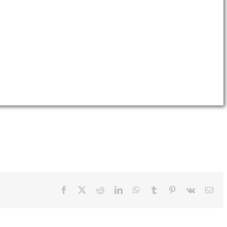
Facebook
X
Reddit
LinkedIn
WhatsApp
Tumblr
Pinterest
Vk
Ema