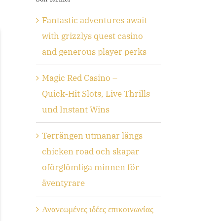
Fantastic adventures await
with grizzlys quest casino
and generous player perks
Magic Red Casino –
Quick‑Hit Slots, Live Thrills
und Instant Wins
Terrängen utmanar längs
chicken road och skapar
oförglömliga minnen för
äventyrare
Ανανεωμένες ιδέες επικοινωνίας