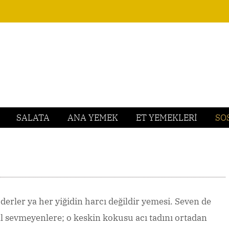
SALATA
ANA YEMEK
ET YEMEKLERİ
SO
i derler ya her yiğidin harcı değildir yemesi. Seven de
l sevmeyenlere; o keskin kokusu acı tadını ortadan