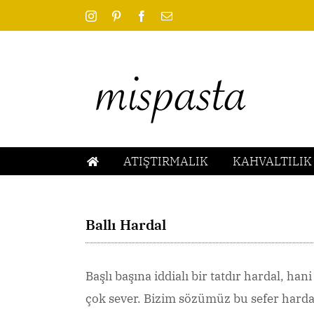
Skip
Instagram
Pinterest
Facebook
Email
to
content
ATIŞTIRMALIK
KAHVALTILIK
Ballı Hardal
Başlı başına iddialı bir tatdır hardal, han
çok sever. Bizim sözümüz bu sefer harda