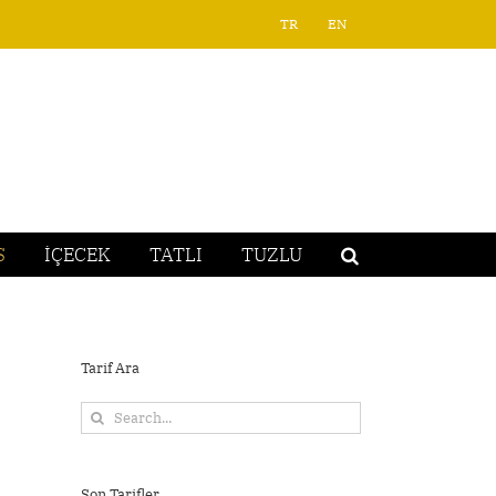
TR
EN
S
İÇECEK
TATLI
TUZLU
Tarif Ara
Search
for:
Son Tarifler