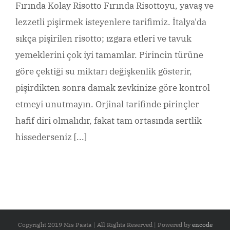
Fırında Kolay Risotto Fırında Risottoyu, yavaş ve
lezzetli pişirmek isteyenlere tarifimiz. İtalya'da
sıkça pişirilen risotto; ızgara etleri ve tavuk
yemeklerini çok iyi tamamlar. Pirincin türüne
göre çektiği su miktarı değişkenlik gösterir,
pişirdikten sonra damak zevkinize göre kontrol
etmeyi unutmayın. Orjinal tarifinde pirinçler
hafif diri olmalıdır, fakat tam ortasında sertlik
hissederseniz [...]
Copyright 2019 Mis Pasta | All Rights Reserved | Powered by
encode