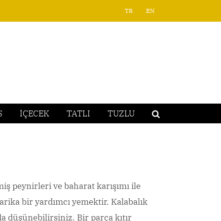
TR
EN
S
İÇECEK
TATLI
TUZLU
iş peynirleri ve baharat karışımı ile
rika bir yardımcı yemektir. Kalabalık
a düşünebilirsiniz. Bir parça kıtır