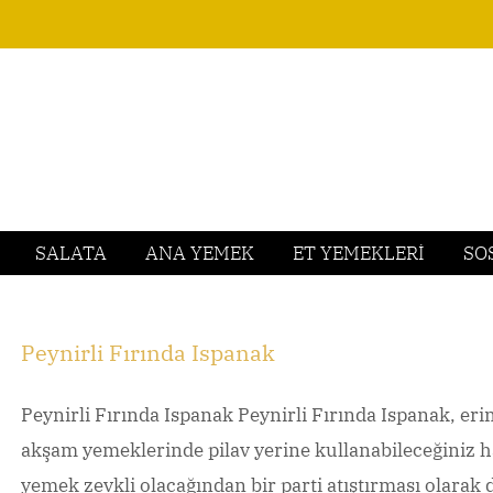
SALATA
ANA YEMEK
ET YEMEKLERİ
SO
Peynirli Fırında Ispanak
Peynirli Fırında Ispanak Peynirli Fırında Ispanak, erim
akşam yemeklerinde pilav yerine kullanabileceğiniz ha
yemek zevkli olacağından bir parti atıştırması olarak d