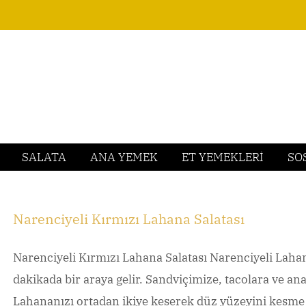
SALATA
ANA YEMEK
ET YEMEKLERİ
SO
Narenciyeli Kırmızı Lahana Salatası
Narenciyeli Kırmızı Lahana Salatası Narenciyeli Lahana Sa
dakikada bir araya gelir. Sandviçimize, tacolara ve 
Lahananızı ortadan ikiye keserek düz yüzeyini kesme t