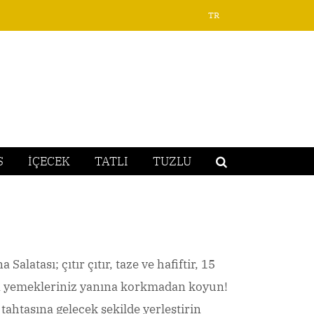
TR
S
İÇECEK
TATLI
TUZLU
latası; çıtır çıtır, taze ve hafiftir, 15
ana yemekleriniz yanına korkmadan koyun!
ahtasına gelecek şekilde yerleştirin