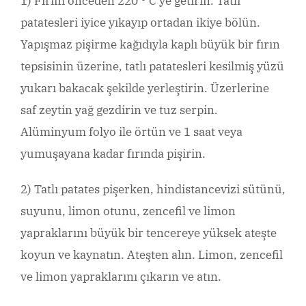
1) Fırını önceden 220 ° C'ye getirin. Tatlı
patatesleri iyice yıkayıp ortadan ikiye bölün.
Yapışmaz pişirme kağıdıyla kaplı büyük bir fırın
tepsisinin üzerine, tatlı patatesleri kesilmiş yüzü
yukarı bakacak şekilde yerleştirin. Üzerlerine
saf zeytin yağ gezdirin ve tuz serpin.
Alüminyum folyo ile örtün ve 1 saat veya
yumuşayana kadar fırında pişirin.
2) Tatlı patates pişerken, hindistancevizi sütünü,
suyunu, limon otunu, zencefil ve limon
yapraklarını büyük bir tencereye yüksek ateşte
koyun ve kaynatın. Ateşten alın. Limon, zencefil
ve limon yapraklarını çıkarın ve atın.