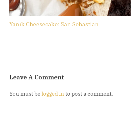
Yanık Cheesecake: San Sebastian
B
Leave A Comment
You must be
logged in
to post a comment.