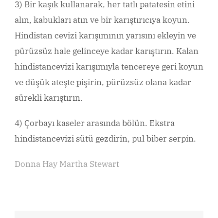
3) Bir kaşık kullanarak, her tatlı patatesin etini
alın, kabukları atın ve bir karıştırıcıya koyun.
Hindistan cevizi karışımının yarısını ekleyin ve
pürüzsüz hale gelinceye kadar karıştırın. Kalan
hindistancevizi karışımıyla tencereye geri koyun
ve düşük ateşte pişirin, pürüzsüz olana kadar
sürekli karıştırın.
4) Çorbayı kaseler arasında bölün. Ekstra
hindistancevizi sütü gezdirin, pul biber serpin.
Donna Hay
Martha Stewart