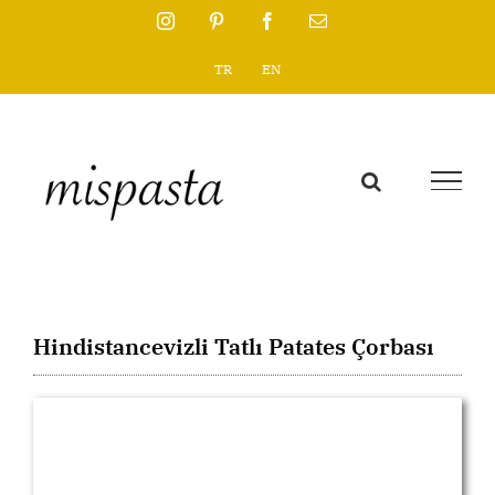
Skip
Instagram
Pinterest
Facebook
Email
to
TR
EN
content
Hindistancevizli Tatlı Patates Çorbası