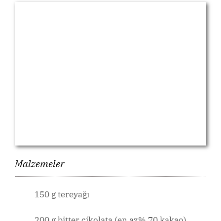
Malzemeler
150 g tereyağı
200 g bitter çikolata (en az% 70 kakao)