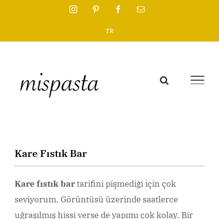
Skip
Instagram
Pinterest
Facebook
Email
to
TR
content
Kare Fıstık Bar
Kare fıstık bar
tarifini pişmediği için çok
seviyorum. Görüntüsü üzerinde saatlerce
uğraşılmış hissi verse de yapımı çok kolay. Bir