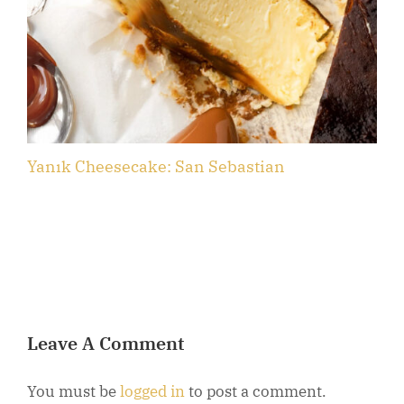
Yanık Cheesecake: San Sebastian
B
Leave A Comment
You must be
logged in
to post a comment.