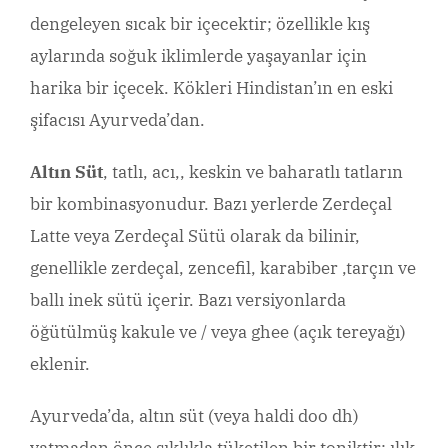
dengeleyen sıcak bir içecektir; özellikle kış
aylarında soğuk iklimlerde yaşayanlar için
harika bir içecek. Kökleri Hindistan’ın en eski
şifacısı Ayurveda’dan.
Altın Süt
, tatlı, acı,, keskin ve baharatlı tatların
bir kombinasyonudur. Bazı yerlerde Zerdeçal
Latte veya Zerdeçal Sütü olarak da bilinir,
genellikle zerdeçal, zencefil, karabiber ,tarçın ve
ballı inek sütü içerir. Bazı versiyonlarda
öğütülmüş kakule ve / veya ghee (açık tereyağı)
eklenir.
Ayurveda’da, altın süt (veya haldi doo dh)
yatmadan önce sıklıkla tüketilen bir toniktir; ılık