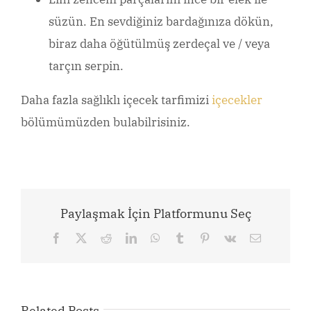
süzün. En sevdiğiniz bardağınıza dökün,
biraz daha öğütülmüş zerdeçal ve / veya
tarçın serpin.
Daha fazla sağlıklı içecek tarfimizi
içecekler
bölümümüzden bulabilrisiniz.
Paylaşmak İçin Platformunu Seç
Facebook
X
Reddit
LinkedIn
WhatsApp
Tumblr
Pinterest
Vk
Email
Related Posts