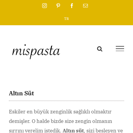
Skip
Instagram
Pinterest
Facebook
Email
to
TR
content
Altın Süt
Eskiler en büyük zenginlik sağlıklı olmaktır
demişler. O halde bizde size zengin olmanın
sırrını verelim istedik.
Altın süt
, sizi besleyen ve