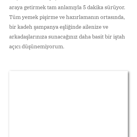
araya getirmek tam anlamıyla 5 dakika sürüyor.
Tüm yemek pişirme ve hazırlamanın ortasında,
bir kadeh şampanya eşliğinde ailenize ve
arkadaşlarınıza sunacağınız daha basit bir iştah
açıcı düşünemiyorum.