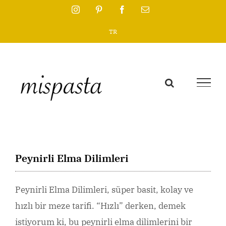
Skip
Instagram
Pinterest
Facebook
Email
to
TR
content
Peynirli Elma Dilimleri
Peynirli Elma Dilimleri, süper basit, kolay ve
hızlı bir meze tarifi. “Hızlı” derken, demek
istiyorum ki, bu peynirli elma dilimlerini bir