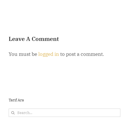
B
Leave A Comment
You must be
logged in
to post a comment.
Tarif Ara
Search
for: