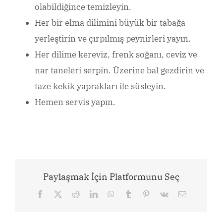
olabildiğince temizleyin.
Her bir elma dilimini büyük bir tabağa
yerleştirin ve çırpılmış peynirleri yayın.
Her dilime kereviz, frenk soğanı, ceviz ve
nar taneleri serpin. Üzerine bal gezdirin ve
taze kekik yaprakları ile süsleyin.
Hemen servis yapın.
Paylaşmak İçin Platformunu Seç
Facebook
X
Reddit
LinkedIn
WhatsApp
Tumblr
Pinterest
Vk
Email