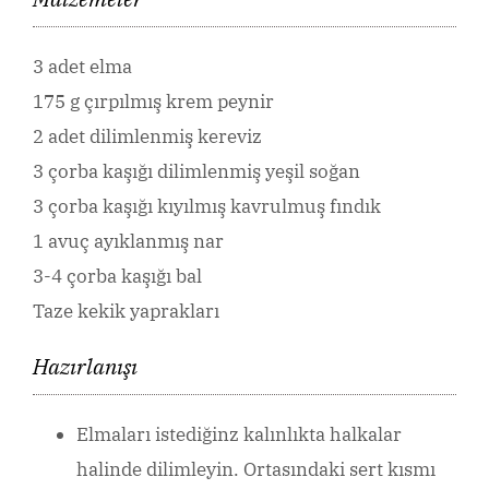
3 adet elma
175 g çırpılmış krem peynir
2 adet dilimlenmiş kereviz
3 çorba kaşığı dilimlenmiş yeşil soğan
3 çorba kaşığı kıyılmış kavrulmuş fındık
1 avuç ayıklanmış nar
3-4 çorba kaşığı bal
Taze kekik yaprakları
Hazırlanışı
Elmaları istediğinz kalınlıkta halkalar
halinde dilimleyin. Ortasındaki sert kısmı