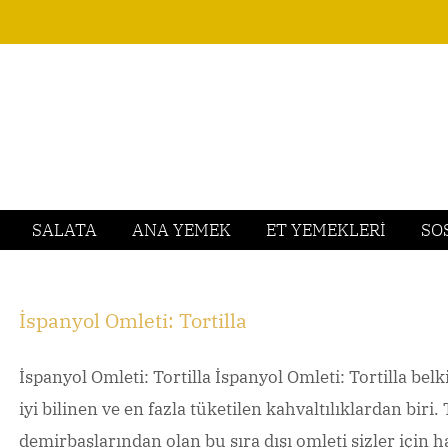
SALATA
ANA YEMEK
ET YEMEKLERİ
SO
İspanyol Omleti: Tortilla
İspanyol Omleti: Tortilla İspanyol Omleti: Tortilla bel
iyi bilinen ve en fazla tüketilen kahvaltılıklardan biri
demirbaşlarından olan bu sıra dışı omleti sizler için 