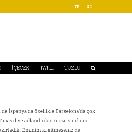
TR
EN
S
İÇECEK
TATLI
TUZLU
ki de İspanya'da özellikle Barselona'da çok
. Tapas diye adlandırılan meze sınıfının
hazırladık. Eminim ki gitmeseniz de