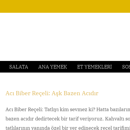
SALATA
ANA YEMEK
ET YEMEKLERİ
SO
Acı Biber Reçeli: Aşk Bazen Acıdır
Acı Biber Reçeli: Tatlıyı kim sevmez ki? Hatta bazılarımız
bazen acıdır dedirtecek bir tarif veriyoruz. Kahvaltı so
tatlılarının yanında özel bir yer edinecek reçel tarifim