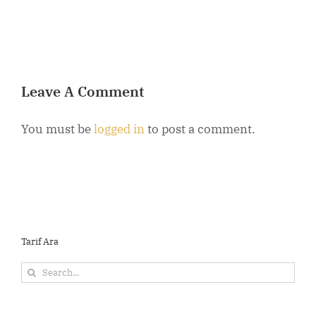
B
Leave A Comment
You must be
logged in
to post a comment.
Tarif Ara
Search
for: