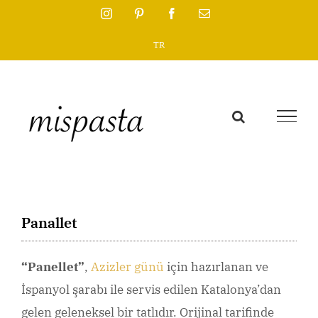
Skip
Instagram
Pinterest
Facebook
Email
to
TR
content
Panallet
“Panellet”
,
Azizler günü
için hazırlanan ve
İspanyol şarabı ile servis edilen Katalonya’dan
gelen geleneksel bir tatlıdır. Orijinal tarifinde