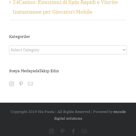
24Casino: Emozioni di Spin Rapidi e Vincite
Instantanee per Giocatori Mobile
Kategoriler
Kategoriler
Sosya MedayadaTakip Edin
Copyright 2019 Mis Pasta | All Rights Reserved | Powered by
encode
digital solutions
Instagram
Pinterest
Facebook
Email