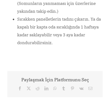
(Somunların yanmaması için üzerlerine
yakından takip edin.)
Sıcakken panelletlerin tadını çıkarın. Ya da
kapalı bir kapta oda sıcaklığında 1 haftaya
kadar saklayabilir veya 3 aya kadar
dondurabilirsiniz.
Paylaşmak İçin Platformunu Seç
Facebook
X
Reddit
LinkedIn
WhatsApp
Tumblr
Pinterest
Vk
Email