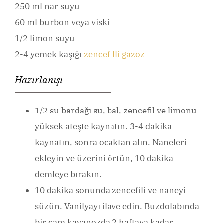
250 ml nar suyu
60 ml burbon veya viski
1/2 limon suyu
2-4 yemek kaşığı
zencefilli gazoz
Hazırlanışı
1/2 su bardağı su, bal, zencefil ve limonu
yüksek ateşte kaynatın. 3-4 dakika
kaynatın, sonra ocaktan alın. Naneleri
ekleyin ve üzerini örtün, 10 dakika
demleye bırakın.
10 dakika sonunda zencefili ve naneyi
süzün. Vanilyayı ilave edin. Buzdolabında
bir cam kavanozda 2 haftaya kadar