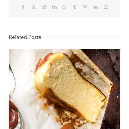
Facebook
X
Reddit
LinkedIn
WhatsApp
Tumblr
Pinterest
Vk
Email
Related Posts