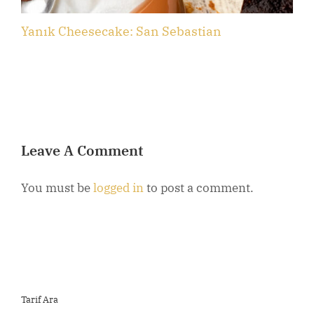
Yanık Cheesecake: San Sebastian
B
Leave A Comment
You must be
logged in
to post a comment.
Tarif Ara