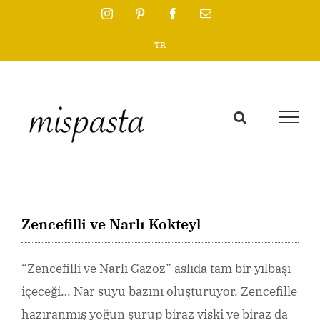
Skip
Instagram
Pinterest
Facebook
Email
to
TR
content
Zencefilli ve Narlı Kokteyl
“Zencefilli ve Narlı Gazoz” aslıda tam bir yılbaşı
içeceği… Nar suyu bazını oluşturuyor. Zencefille
hazıranmış yoğun şurup biraz viski ve biraz da