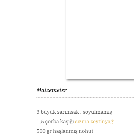
Malzemeler
3 büyük sarımsak , soyulmamış
1,5 çorba kaşığı
sızma zeytinyağı
500 gr haşlanmış nohut