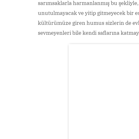
sarımsaklarla harmanlanmış bu şekliyle,
unutulmayacak ve yitip gitmeyecek bir 
kültürümüze giren humus sizlerin de evle
sevmeyenleri bile kendi saflarına katmay