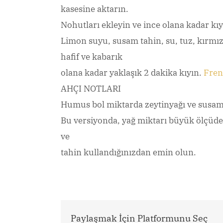
kasesine aktarın.
Nohutları ekleyin ve ince olana kadar kıy
Limon suyu, susam tahin, su, tuz, kırmızı
hafif ve kabarık
olana kadar yaklaşık 2 dakika kıyın.
Fren
AHÇI NOTLARI
Humus bol miktarda zeytinyağı ve susam e
Bu versiyonda, yağ miktarı büyük ölçüde az
ve
tahin kullandığınızdan emin olun.
Paylaşmak İçin Platformunu Seç