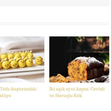
Tatlı Atıştırmalık:
İki aşık aynı kapta: Cevizli
abiye
ve Havuçlu Kek