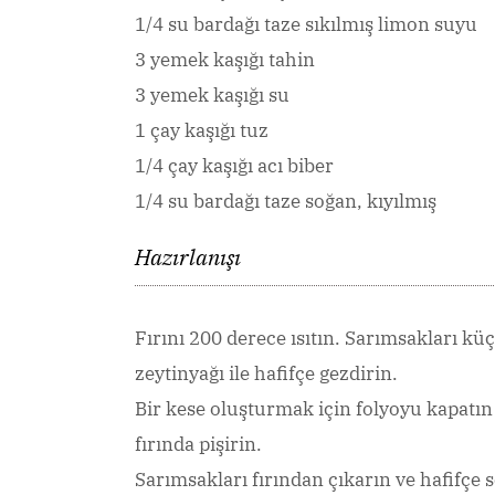
1/4 su bardağı taze sıkılmış limon suyu
3 yemek kaşığı tahin
3 yemek kaşığı su
1 çay kaşığı tuz
1/4 çay kaşığı acı biber
1/4 su bardağı taze soğan, kıyılmış
Hazırlanışı
Fırını 200 derece ısıtın. Sarımsakları küçü
zeytinyağı ile hafifçe gezdirin.
Bir kese oluşturmak için folyoyu kapatı
fırında pişirin.
Sarımsakları fırından çıkarın ve hafifç