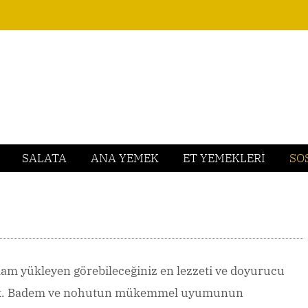
SALATA
ANA YEMEK
ET YEMEKLERİ
SO
lam yükleyen görebileceğiniz en lezzeti ve doyurucu
lacak. Badem ve nohutun mükemmel uyumunun