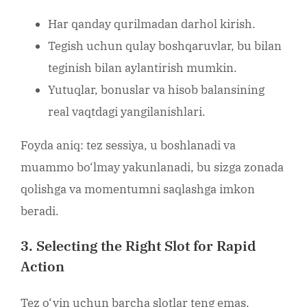
Har qanday qurilmadan darhol kirish.
Tegish uchun qulay boshqaruvlar, bu bilan
teginish bilan aylantirish mumkin.
Yutuqlar, bonuslar va hisob balansining
real vaqtdagi yangilanishlari.
Foyda aniq: tez sessiya, u boshlanadi va
muammo bo‘lmay yakunlanadi, bu sizga zonada
qolishga va momentumni saqlashga imkon
beradi.
3. Selecting the Right Slot for Rapid
Action
Tez o‘yin uchun barcha slotlar teng emas.