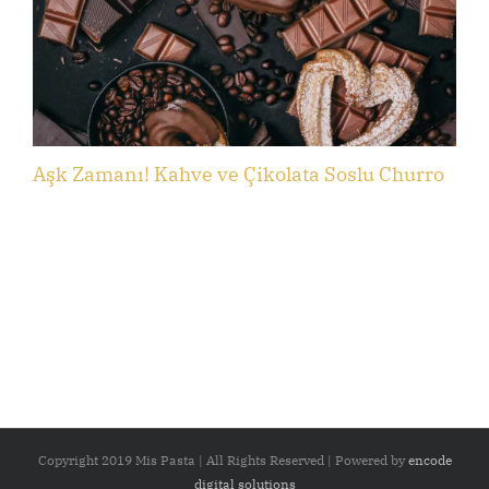
Aşk Zamanı! Kahve ve Çikolata Soslu Churro
S
Copyright 2019 Mis Pasta | All Rights Reserved | Powered by
encode
digital solutions