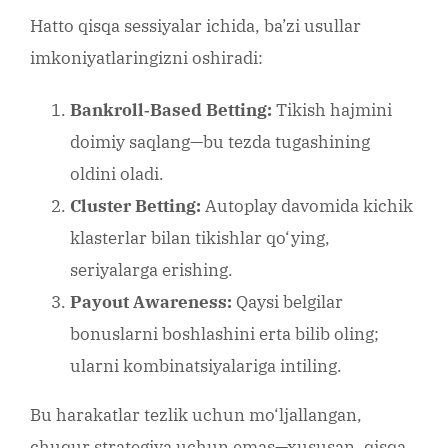
Hatto qisqa sessiyalar ichida, ba’zi usullar
imkoniyatlaringizni oshiradi:
Bankroll‑Based Betting:
Tikish hajmini
doimiy saqlang—bu tezda tugashining
oldini oladi.
Cluster Betting:
Autoplay davomida kichik
klasterlar bilan tikishlar qo‘ying,
seriyalarga erishing.
Payout Awareness:
Qaysi belgilar
bonuslarni boshlashini erta bilib oling;
ularni kombinatsiyalariga intiling.
Bu harakatlar tezlik uchun mo‘ljallangan,
chuqur strategiya uchun emas—xususan, qisqa