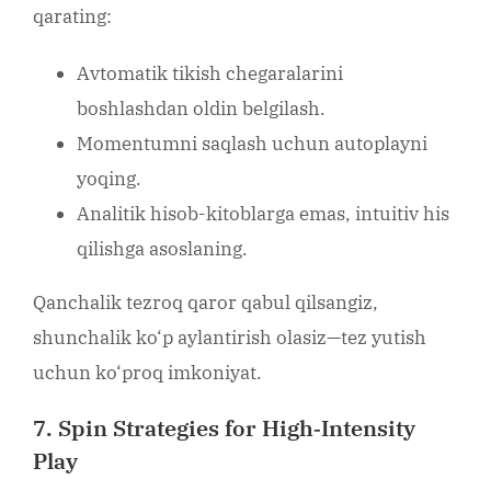
qarating:
Avtomatik tikish chegaralarini
boshlashdan oldin belgilash.
Momentumni saqlash uchun autoplayni
yoqing.
Analitik hisob-kitoblarga emas, intuitiv his
qilishga asoslaning.
Qanchalik tezroq qaror qabul qilsangiz,
shunchalik ko‘p aylantirish olasiz—tez yutish
uchun ko‘proq imkoniyat.
7. Spin Strategies for High‑Intensity
Play